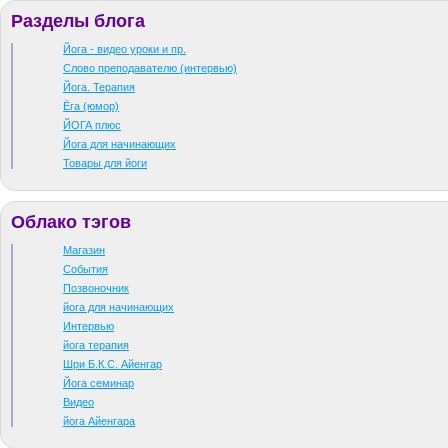
Разделы блога
Йога - видео уроки и пр.
Слово преподавателю (интервью)
Йога. Терапия
Ёга (юмор)
ЙОГА плюс
Йога для начинающих
Товары для йоги
Облако тэгов
Магазин
События
Позвоночник
йога для начинающих
Интервью
йога терапия
Шри Б.К.С. Айенгар
Йога семинар
Видео
йога Айенгара