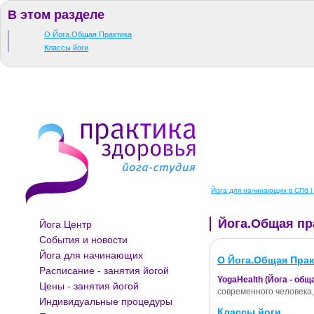
В этом разделе
О Йога.Общая Практика
Классы йоги
Йога для начинающих в СПб | 
Йога.Общая пр
Йога Центр
События и новости
Йога для начинающих
О Йога.Общая Прак
Расписание - занятия йогой
YogaHealth (Йога - общ
Цены - занятия йогой
современного человека,
Индивидуальные процедуры
Классы йоги