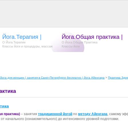
Йога.Терапия
|
Йога.Общая практика
|
О Йога.Терапии
О Йога.Общая Практика
Классы йоги и процедуры, массаж
Классы йоги
йога для женщин | занятия в Санкт-Петербурге бесплатно | йога Айенгара
>
Практика Здо
актика
тика
ая практика)
– занятия
традиционной йогой
по
методу Айенгара
, самому эф
 от начального (ознакомительного) до интенсивного уровней подготовки.