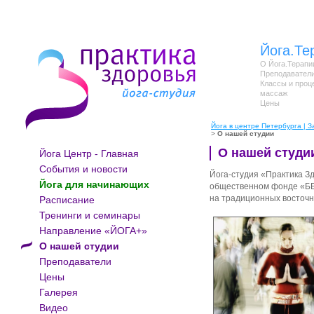
Йога.Те
О Йога.Терапи
Преподавател
Классы и проц
массаж
Цены
Йога в центре Петербурга | З
>
О нашей студии
О нашей студи
Йога Центр - Главная
События и новости
Йога-студия «Практика З
Йога для начинающих
общественном фонде «БЕ
на традиционных восточн
Расписание
Тренинги и семинары
Направление «ЙОГА+»
О нашей студии
Преподаватели
Цены
Галерея
Видео