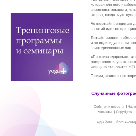
которая для него наиболе
соревновательности, кото
вторых, создать уютную 
Четвертый
принцип актуа
занятий идет по принципи
Пятый
принцип - гибкое р
и по индивидуальным прог
заинтересованных лиц.
«Практика здоровья» - эт
раскрываются уникальные 
женщина становится ЖЕ
Такими, какими их сотвор
Случайные фотогр
События и новости
|
Част
Контакты
|
Copyrights
Виды Йоги
|
Йога Айенга