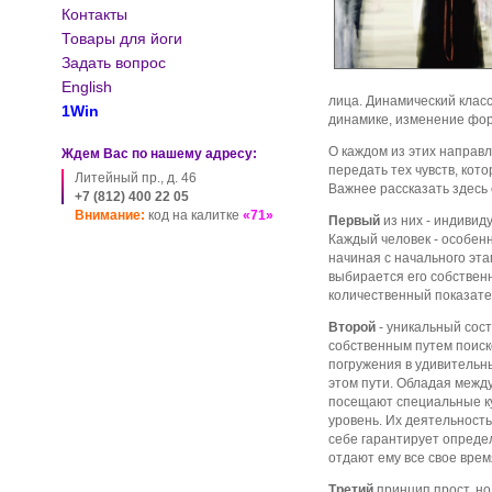
Контакты
Товары для йоги
Задать вопрос
English
лица. Динамический клас
1Win
динамике, изменение фор
О каждом из этих направл
Ждем Вас по нашему адресу:
передать тех чувств, кот
Литейный пр., д. 46
Важнее рассказать здесь 
+7 (812) 400 22 05
Внимание:
код на калитке
«71»
Первый
из них - индивид
Каждый человек - особен
начиная с начального эт
выбирается его собственн
количественный показател
Второй
- уникальный сост
собственным путем поиск
погружения в удивительн
этом пути. Обладая межд
посещают специальные к
уровень. Их деятельность
себе гарантирует опреде
отдают ему все свое врем
Третий
принцип прост, но