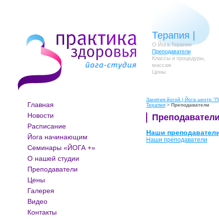
Терапия
|
О Йога.Терапии
Преподаватели
Классы и процедуры,
массаж
Цены
Занятия йогой | Йога центр "П
Главная
Терапия
>
Преподаватели
Новости
Преподавател
Расписание
Наши преподавател
Йога начинающим
Наши преподаватели
Семинары «ЙОГА +»
О нашей студии
Преподаватели
Цены
Галерея
Видео
Контакты