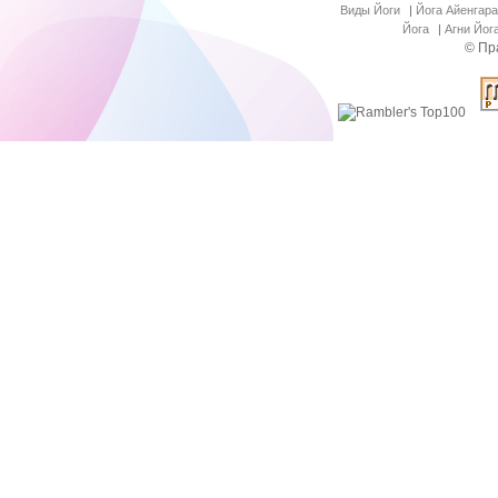
Виды Йоги
|
Йога Айенгара
Йога
|
Агни Йог
© Пр