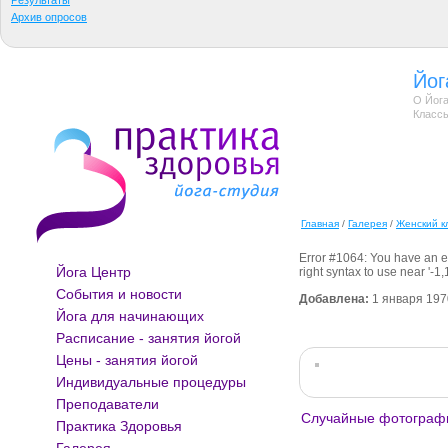
Результаты
Архив опросов
Йог
О Йога
Классы
Главная
/
Галерея
/
Женский к
Error #1064: You have an e
Йога Центр
right syntax to use near '-1,1
События и новости
Добавлена:
1 января 197
Йога для начинающих
Расписание - занятия йогой
Цены - занятия йогой
Индивидуальные процедуры
Преподаватели
Случайные фотограф
Практика Здоровья